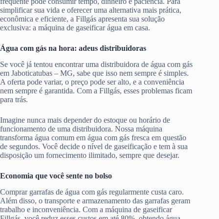
frequente pode consumir tempo, dinheiro e paciência. Para
simplificar sua vida e oferecer uma alternativa mais prática,
econômica e eficiente, a Fillgás apresenta sua solução
exclusiva: a máquina de gaseificar água em casa.
Água com gás na hora: adeus distribuidoras
Se você já tentou encontrar uma distribuidora de água com gás
em Jaboticatubas – MG, sabe que isso nem sempre é simples.
A oferta pode variar, o preço pode ser alto, e a conveniência
nem sempre é garantida. Com a Fillgás, esses problemas ficam
para trás.
Imagine nunca mais depender do estoque ou horário de
funcionamento de uma distribuidora. Nossa máquina
transforma água comum em água com gás fresca em questão
de segundos. Você decide o nível de gaseificação e tem à sua
disposição um fornecimento ilimitado, sempre que desejar.
Economia que você sente no bolso
Comprar garrafas de água com gás regularmente custa caro.
Além disso, o transporte e armazenamento das garrafas geram
trabalho e inconveniência. Com a máquina de gaseificar
Fillgás, você reduz esses custos em até 80%, obtendo água