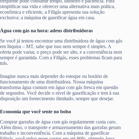
frequente pode consumir tempo, dinheiro e paciência. Para
simplificar sua vida e oferecer uma alternativa mais prática,
econômica e eficiente, a Fillgás apresenta sua solução
exclusiva: a máquina de gaseificar água em casa.
Água com gás na hora: adeus distribuidoras
Se você já tentou encontrar uma distribuidora de água com gás
em Itiquira – MT, sabe que isso nem sempre é simples. A
oferta pode variar, o preço pode ser alto, e a conveniência nem
sempre é garantida. Com a Fillgás, esses problemas ficam para
trás.
Imagine nunca mais depender do estoque ou horário de
funcionamento de uma distribuidora. Nossa máquina
transforma água comum em água com gás fresca em questão
de segundos. Você decide o nível de gaseificação e tem à sua
disposição um fornecimento ilimitado, sempre que desejar.
Economia que você sente no bolso
Comprar garrafas de água com gás regularmente custa caro.
Além disso, o transporte e armazenamento das garrafas geram
trabalho e inconveniência. Com a máquina de gaseificar
Fillgás, você reduz esses custos em até 80%, obtendo água