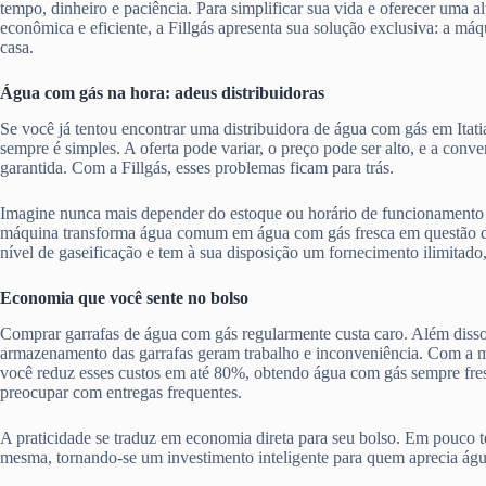
tempo, dinheiro e paciência. Para simplificar sua vida e oferecer uma al
econômica e eficiente, a Fillgás apresenta sua solução exclusiva: a má
casa.
Água com gás na hora: adeus distribuidoras
Se você já tentou encontrar uma distribuidora de água com gás em Itati
sempre é simples. A oferta pode variar, o preço pode ser alto, e a con
garantida. Com a Fillgás, esses problemas ficam para trás.
Imagine nunca mais depender do estoque ou horário de funcionamento 
máquina transforma água comum em água com gás fresca em questão d
nível de gaseificação e tem à sua disposição um fornecimento ilimitado
Economia que você sente no bolso
Comprar garrafas de água com gás regularmente custa caro. Além disso,
armazenamento das garrafas geram trabalho e inconveniência. Com a má
você reduz esses custos em até 80%, obtendo água com gás sempre fres
preocupar com entregas frequentes.
A praticidade se traduz em economia direta para seu bolso. Em pouco te
mesma, tornando-se um investimento inteligente para quem aprecia ág