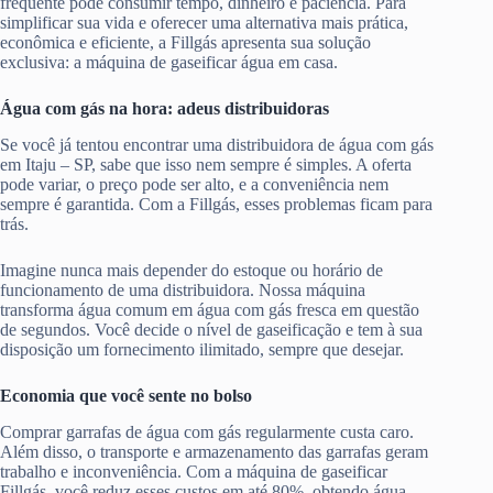
frequente pode consumir tempo, dinheiro e paciência. Para
simplificar sua vida e oferecer uma alternativa mais prática,
econômica e eficiente, a Fillgás apresenta sua solução
exclusiva: a máquina de gaseificar água em casa.
Água com gás na hora: adeus distribuidoras
Se você já tentou encontrar uma distribuidora de água com gás
em Itaju – SP, sabe que isso nem sempre é simples. A oferta
pode variar, o preço pode ser alto, e a conveniência nem
sempre é garantida. Com a Fillgás, esses problemas ficam para
trás.
Imagine nunca mais depender do estoque ou horário de
funcionamento de uma distribuidora. Nossa máquina
transforma água comum em água com gás fresca em questão
de segundos. Você decide o nível de gaseificação e tem à sua
disposição um fornecimento ilimitado, sempre que desejar.
Economia que você sente no bolso
Comprar garrafas de água com gás regularmente custa caro.
Além disso, o transporte e armazenamento das garrafas geram
trabalho e inconveniência. Com a máquina de gaseificar
Fillgás, você reduz esses custos em até 80%, obtendo água