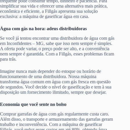
frequente pode consumir tempo, dinheiro e paciência. Para
simplificar sua vida e oferecer uma alternativa mais prática,
econômica e eficiente, a Fillgás apresenta sua solução
exclusiva: a máquina de gaseificar água em casa.
Água com gás na hora: adeus distribuidoras
Se você já tentou encontrar uma distribuidora de água com gás
em Inconfidentes – MG, sabe que isso nem sempre é simples.
A oferta pode variar, o preço pode ser alto, e a conveniência
nem sempre é garantida. Com a Fillgás, esses problemas ficam
para trás.
Imagine nunca mais depender do estoque ou horário de
funcionamento de uma distribuidora. Nossa máquina
transforma água comum em água com gás fresca em questão
de segundos. Você decide o nível de gaseificação e tem à sua
disposição um fornecimento ilimitado, sempre que desejar.
Economia que você sente no bolso
Comprar garrafas de água com gás regularmente custa caro.
Além disso, o transporte e armazenamento das garrafas geram
trabalho e inconveniência. Com a máquina de gaseificar
Fillgás, você reduz esses custos em até 80%, obtendo água