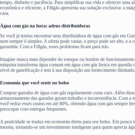
tempo, dinheiro e paciência. Para simplificar sua vida e oferecer uma al
econômica e eficiente, a Fillgás apresenta sua solução exclusiva: a má
casa.
Água com gás na hora: adeus distribuidoras
Se você já tentou encontrar uma distribuidora de água com gás em Guz
nem sempre é simples. A oferta pode variar, o preço pode ser alto, e a
garantida. Com a Fillgás, esses problemas ficam para trás.
Imagine nunca mais depender do estoque ou horário de funcionamento 
máquina transforma água comum em água com gás fresca em questão d
nível de gaseificação e tem à sua disposição um fornecimento ilimitado
Economia que você sente no bolso
Comprar garrafas de água com gás regularmente custa caro. Além disso,
armazenamento das garrafas geram trabalho e inconveniência. Com a má
você reduz esses custos em até 80%, obtendo água com gás sempre fres
preocupar com entregas frequentes.
A praticidade se traduz em economia direta para seu bolso. Em pouco te
mesma, tornando-se um investimento inteligente para quem aprecia ág