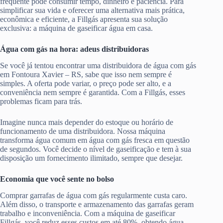
frequente pode consumir tempo, dinheiro e paciência. Para
simplificar sua vida e oferecer uma alternativa mais prática,
econômica e eficiente, a Fillgás apresenta sua solução
exclusiva: a máquina de gaseificar água em casa.
Água com gás na hora: adeus distribuidoras
Se você já tentou encontrar uma distribuidora de água com gás
em Fontoura Xavier – RS, sabe que isso nem sempre é
simples. A oferta pode variar, o preço pode ser alto, e a
conveniência nem sempre é garantida. Com a Fillgás, esses
problemas ficam para trás.
Imagine nunca mais depender do estoque ou horário de
funcionamento de uma distribuidora. Nossa máquina
transforma água comum em água com gás fresca em questão
de segundos. Você decide o nível de gaseificação e tem à sua
disposição um fornecimento ilimitado, sempre que desejar.
Economia que você sente no bolso
Comprar garrafas de água com gás regularmente custa caro.
Além disso, o transporte e armazenamento das garrafas geram
trabalho e inconveniência. Com a máquina de gaseificar
Fillgás, você reduz esses custos em até 80%, obtendo água