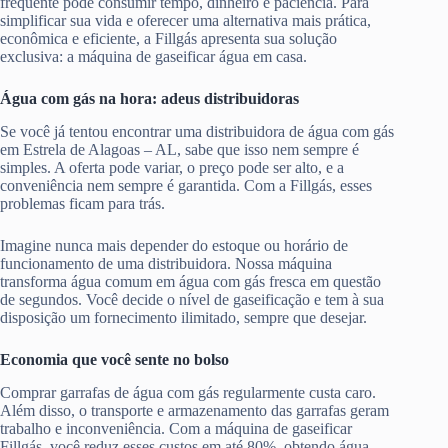
frequente pode consumir tempo, dinheiro e paciência. Para
simplificar sua vida e oferecer uma alternativa mais prática,
econômica e eficiente, a Fillgás apresenta sua solução
exclusiva: a máquina de gaseificar água em casa.
Água com gás na hora: adeus distribuidoras
Se você já tentou encontrar uma distribuidora de água com gás
em Estrela de Alagoas – AL, sabe que isso nem sempre é
simples. A oferta pode variar, o preço pode ser alto, e a
conveniência nem sempre é garantida. Com a Fillgás, esses
problemas ficam para trás.
Imagine nunca mais depender do estoque ou horário de
funcionamento de uma distribuidora. Nossa máquina
transforma água comum em água com gás fresca em questão
de segundos. Você decide o nível de gaseificação e tem à sua
disposição um fornecimento ilimitado, sempre que desejar.
Economia que você sente no bolso
Comprar garrafas de água com gás regularmente custa caro.
Além disso, o transporte e armazenamento das garrafas geram
trabalho e inconveniência. Com a máquina de gaseificar
Fillgás, você reduz esses custos em até 80%, obtendo água