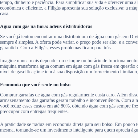
tempo, dinheiro e paciência. Para simplificar sua vida e oferecer uma al
econômica e eficiente, a Fillgás apresenta sua solução exclusiva: a má
casa.
Água com gás na hora: adeus distribuidoras
Se você já tentou encontrar uma distribuidora de água com gás em Di
sempre é simples. A oferta pode variar, o preço pode ser alto, e a con
garantida. Com a Fillgás, esses problemas ficam para trás.
Imagine nunca mais depender do estoque ou horário de funcionamento 
máquina transforma água comum em água com gás fresca em questão d
nível de gaseificação e tem à sua disposição um fornecimento ilimitado
Economia que você sente no bolso
Comprar garrafas de água com gás regularmente custa caro. Além disso,
armazenamento das garrafas geram trabalho e inconveniência. Com a má
você reduz esses custos em até 80%, obtendo água com gás sempre fres
preocupar com entregas frequentes.
A praticidade se traduz em economia direta para seu bolso. Em pouco te
mesma, tornando-se um investimento inteligente para quem aprecia ág