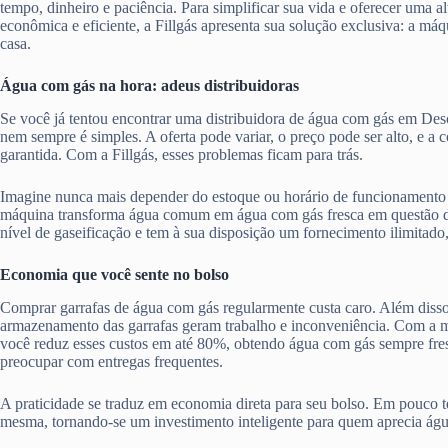
tempo, dinheiro e paciência. Para simplificar sua vida e oferecer uma al
econômica e eficiente, a Fillgás apresenta sua solução exclusiva: a má
casa.
Água com gás na hora: adeus distribuidoras
Se você já tentou encontrar uma distribuidora de água com gás em Des
nem sempre é simples. A oferta pode variar, o preço pode ser alto, e a
garantida. Com a Fillgás, esses problemas ficam para trás.
Imagine nunca mais depender do estoque ou horário de funcionamento 
máquina transforma água comum em água com gás fresca em questão d
nível de gaseificação e tem à sua disposição um fornecimento ilimitado
Economia que você sente no bolso
Comprar garrafas de água com gás regularmente custa caro. Além disso,
armazenamento das garrafas geram trabalho e inconveniência. Com a má
você reduz esses custos em até 80%, obtendo água com gás sempre fres
preocupar com entregas frequentes.
A praticidade se traduz em economia direta para seu bolso. Em pouco te
mesma, tornando-se um investimento inteligente para quem aprecia ág