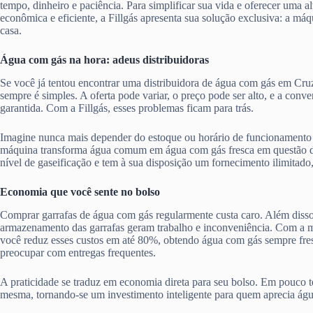
tempo, dinheiro e paciência. Para simplificar sua vida e oferecer uma al
econômica e eficiente, a Fillgás apresenta sua solução exclusiva: a má
casa.
Água com gás na hora: adeus distribuidoras
Se você já tentou encontrar uma distribuidora de água com gás em Cru
sempre é simples. A oferta pode variar, o preço pode ser alto, e a con
garantida. Com a Fillgás, esses problemas ficam para trás.
Imagine nunca mais depender do estoque ou horário de funcionamento 
máquina transforma água comum em água com gás fresca em questão d
nível de gaseificação e tem à sua disposição um fornecimento ilimitado
Economia que você sente no bolso
Comprar garrafas de água com gás regularmente custa caro. Além disso,
armazenamento das garrafas geram trabalho e inconveniência. Com a má
você reduz esses custos em até 80%, obtendo água com gás sempre fres
preocupar com entregas frequentes.
A praticidade se traduz em economia direta para seu bolso. Em pouco te
mesma, tornando-se um investimento inteligente para quem aprecia ág