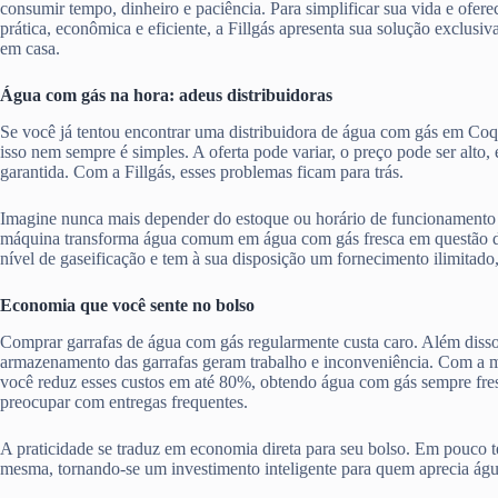
consumir tempo, dinheiro e paciência. Para simplificar sua vida e ofere
prática, econômica e eficiente, a Fillgás apresenta sua solução exclusiv
em casa.
Água com gás na hora: adeus distribuidoras
Se você já tentou encontrar uma distribuidora de água com gás em Co
isso nem sempre é simples. A oferta pode variar, o preço pode ser alto
garantida. Com a Fillgás, esses problemas ficam para trás.
Imagine nunca mais depender do estoque ou horário de funcionamento 
máquina transforma água comum em água com gás fresca em questão d
nível de gaseificação e tem à sua disposição um fornecimento ilimitado
Economia que você sente no bolso
Comprar garrafas de água com gás regularmente custa caro. Além disso,
armazenamento das garrafas geram trabalho e inconveniência. Com a má
você reduz esses custos em até 80%, obtendo água com gás sempre fres
preocupar com entregas frequentes.
A praticidade se traduz em economia direta para seu bolso. Em pouco te
mesma, tornando-se um investimento inteligente para quem aprecia ág