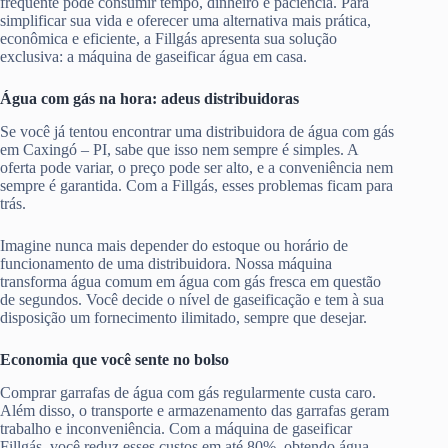
frequente pode consumir tempo, dinheiro e paciência. Para
simplificar sua vida e oferecer uma alternativa mais prática,
econômica e eficiente, a Fillgás apresenta sua solução
exclusiva: a máquina de gaseificar água em casa.
Água com gás na hora: adeus distribuidoras
Se você já tentou encontrar uma distribuidora de água com gás
em Caxingó – PI, sabe que isso nem sempre é simples. A
oferta pode variar, o preço pode ser alto, e a conveniência nem
sempre é garantida. Com a Fillgás, esses problemas ficam para
trás.
Imagine nunca mais depender do estoque ou horário de
funcionamento de uma distribuidora. Nossa máquina
transforma água comum em água com gás fresca em questão
de segundos. Você decide o nível de gaseificação e tem à sua
disposição um fornecimento ilimitado, sempre que desejar.
Economia que você sente no bolso
Comprar garrafas de água com gás regularmente custa caro.
Além disso, o transporte e armazenamento das garrafas geram
trabalho e inconveniência. Com a máquina de gaseificar
Fillgás, você reduz esses custos em até 80%, obtendo água