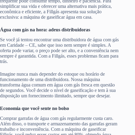
frequente pode consumir tempo, dinheiro e paciência. Para
simplificar sua vida e oferecer uma alternativa mais prática,
econômica e eficiente, a Fillgás apresenta sua solução
exclusiva: a máquina de gaseificar água em casa.
Água com gás na hora: adeus distribuidoras
Se você já tentou encontrar uma distribuidora de água com gás
em Caridade – CE, sabe que isso nem sempre é simples. A
oferta pode variar, o preço pode ser alto, e a conveniência nem
sempre é garantida. Com a Fillgás, esses problemas ficam para
trás.
Imagine nunca mais depender do estoque ou horário de
funcionamento de uma distribuidora. Nossa máquina
transforma água comum em água com gás fresca em questão
de segundos. Você decide o nível de gaseificação e tem à sua
disposição um fornecimento ilimitado, sempre que desejar.
Economia que você sente no bolso
Comprar garrafas de água com gás regularmente custa caro.
Além disso, o transporte e armazenamento das garrafas geram
trabalho e inconveniência. Com a máquina de gaseificar
Fillgás, você reduz esses custos em até 80%, obtendo água