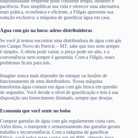
disponibilidade frequente pode consumir tempo, dinheiro e
paciência. Para simplificar sua vida e oferecer uma alternativa
mais prática, econômica e eficiente, a Fillgás apresenta sua
solução exclusiva: a máquina de gaseificar água em casa.
Água com gás na hora: adeus distribuidoras
Se você já tentou encontrar uma distribuidora de água com gás
em Campo Novo do Parecis – MT, sabe que isso nem sempre
é simples. A oferta pode variar, o preço pode ser alto, e a
conveniência nem sempre é garantida. Com a Fillgás, esses
problemas ficam para trás.
Imagine nunca mais depender do estoque ou horário de
funcionamento de uma distribuidora. Nossa máquina
transforma água comum em água com gás fresca em questão
de segundos. Você decide o nível de gaseificação e tem à sua
disposição um fornecimento ilimitado, sempre que desejar.
Economia que você sente no bolso
Comprar garrafas de água com gás regularmente custa caro.
Além disso, o transporte e armazenamento das garrafas geram
trabalho e inconveniência. Com a máquina de gaseificar
Fillgás, você reduz esses custos em até 80%, obtendo água