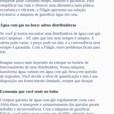
frequente pode consumir tempo, dinheiro e paciência. Para
simplificar sua vida e oferecer uma alternativa mais prática,
econômica e eficiente, a Fillgás apresenta sua solução
exclusiva: a máquina de gaseificar água em casa.
Água com gás na hora: adeus distribuidoras
Se você já tentou encontrar uma distribuidora de água com gás
em Campinas – SP, sabe que isso nem sempre é simples. A
oferta pode variar, o preço pode ser alto, e a conveniência nem
sempre é garantida. Com a Fillgás, esses problemas ficam para
trás.
Imagine nunca mais depender do estoque ou horário de
funcionamento de uma distribuidora. Nossa máquina
transforma água comum em água com gás fresca em questão
de segundos. Você decide o nível de gaseificação e tem à sua
disposição um fornecimento ilimitado, sempre que desejar.
Economia que você sente no bolso
Comprar garrafas de água com gás regularmente custa caro.
Além disso, o transporte e armazenamento das garrafas geram
trabalho e inconveniência. Com a máquina de gaseificar
Fillgás, você reduz esses custos em até 80%, obtendo água