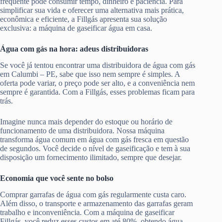
frequente pode consumir tempo, dinheiro e paciência. Para
simplificar sua vida e oferecer uma alternativa mais prática,
econômica e eficiente, a Fillgás apresenta sua solução
exclusiva: a máquina de gaseificar água em casa.
Água com gás na hora: adeus distribuidoras
Se você já tentou encontrar uma distribuidora de água com gás
em Calumbi – PE, sabe que isso nem sempre é simples. A
oferta pode variar, o preço pode ser alto, e a conveniência nem
sempre é garantida. Com a Fillgás, esses problemas ficam para
trás.
Imagine nunca mais depender do estoque ou horário de
funcionamento de uma distribuidora. Nossa máquina
transforma água comum em água com gás fresca em questão
de segundos. Você decide o nível de gaseificação e tem à sua
disposição um fornecimento ilimitado, sempre que desejar.
Economia que você sente no bolso
Comprar garrafas de água com gás regularmente custa caro.
Além disso, o transporte e armazenamento das garrafas geram
trabalho e inconveniência. Com a máquina de gaseificar
Fillgás, você reduz esses custos em até 80%, obtendo água