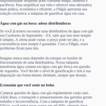
disponibilidade frequente pode consumir tempo, dinheiro e
paciência. Para simplificar sua vida e oferecer uma alternativa
mais prática, econômica e eficiente, a Fillgás apresenta sua
solução exclusiva: a máquina de gaseificar água em casa.
Água com gás na hora: adeus distribuidoras
Se você já tentou encontrar uma distribuidora de água com gás
em Cachoeiro de Itapemirim – ES, sabe que isso nem sempre
é simples. A oferta pode variar, o preço pode ser alto, e a
conveniência nem sempre é garantida. Com a Fillgás, esses
problemas ficam para trás.
Imagine nunca mais depender do estoque ou horário de
funcionamento de uma distribuidora. Nossa máquina
transforma água comum em água com gás fresca em questão
de segundos. Você decide o nível de gaseificação e tem à sua
disposição um fornecimento ilimitado, sempre que desejar.
Economia que você sente no bolso
Comprar garrafas de água com gás regularmente custa caro.
Além disso, o transporte e armazenamento das garrafas geram
trabalho e inconveniência. Com a máquina de gaseificar
Fillgás, você reduz esses custos em até 80%, obtendo água