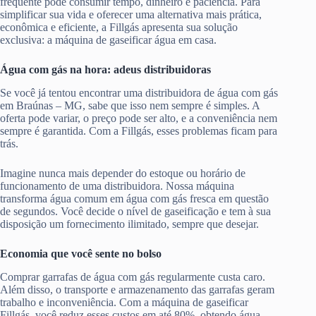
frequente pode consumir tempo, dinheiro e paciência. Para
simplificar sua vida e oferecer uma alternativa mais prática,
econômica e eficiente, a Fillgás apresenta sua solução
exclusiva: a máquina de gaseificar água em casa.
Água com gás na hora: adeus distribuidoras
Se você já tentou encontrar uma distribuidora de água com gás
em Braúnas – MG, sabe que isso nem sempre é simples. A
oferta pode variar, o preço pode ser alto, e a conveniência nem
sempre é garantida. Com a Fillgás, esses problemas ficam para
trás.
Imagine nunca mais depender do estoque ou horário de
funcionamento de uma distribuidora. Nossa máquina
transforma água comum em água com gás fresca em questão
de segundos. Você decide o nível de gaseificação e tem à sua
disposição um fornecimento ilimitado, sempre que desejar.
Economia que você sente no bolso
Comprar garrafas de água com gás regularmente custa caro.
Além disso, o transporte e armazenamento das garrafas geram
trabalho e inconveniência. Com a máquina de gaseificar
Fillgás, você reduz esses custos em até 80%, obtendo água