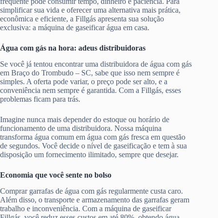
frequente pode consumir tempo, dinheiro e paciência. Para
simplificar sua vida e oferecer uma alternativa mais prática,
econômica e eficiente, a Fillgás apresenta sua solução
exclusiva: a máquina de gaseificar água em casa.
Água com gás na hora: adeus distribuidoras
Se você já tentou encontrar uma distribuidora de água com gás
em Braço do Trombudo – SC, sabe que isso nem sempre é
simples. A oferta pode variar, o preço pode ser alto, e a
conveniência nem sempre é garantida. Com a Fillgás, esses
problemas ficam para trás.
Imagine nunca mais depender do estoque ou horário de
funcionamento de uma distribuidora. Nossa máquina
transforma água comum em água com gás fresca em questão
de segundos. Você decide o nível de gaseificação e tem à sua
disposição um fornecimento ilimitado, sempre que desejar.
Economia que você sente no bolso
Comprar garrafas de água com gás regularmente custa caro.
Além disso, o transporte e armazenamento das garrafas geram
trabalho e inconveniência. Com a máquina de gaseificar
Fillgás, você reduz esses custos em até 80%, obtendo água