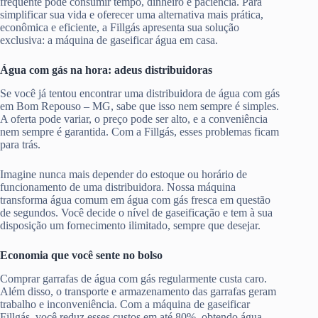
frequente pode consumir tempo, dinheiro e paciência. Para
simplificar sua vida e oferecer uma alternativa mais prática,
econômica e eficiente, a Fillgás apresenta sua solução
exclusiva: a máquina de gaseificar água em casa.
Água com gás na hora: adeus distribuidoras
Se você já tentou encontrar uma distribuidora de água com gás
em Bom Repouso – MG, sabe que isso nem sempre é simples.
A oferta pode variar, o preço pode ser alto, e a conveniência
nem sempre é garantida. Com a Fillgás, esses problemas ficam
para trás.
Imagine nunca mais depender do estoque ou horário de
funcionamento de uma distribuidora. Nossa máquina
transforma água comum em água com gás fresca em questão
de segundos. Você decide o nível de gaseificação e tem à sua
disposição um fornecimento ilimitado, sempre que desejar.
Economia que você sente no bolso
Comprar garrafas de água com gás regularmente custa caro.
Além disso, o transporte e armazenamento das garrafas geram
trabalho e inconveniência. Com a máquina de gaseificar
Fillgás, você reduz esses custos em até 80%, obtendo água