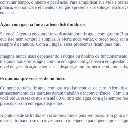
consumir tempo, dinheiro e paciência. Para simplificar sua vida e ofere
prática, econômica e eficiente, a Fillgás apresenta sua solução exclusiv
em casa.
Água com gás na hora: adeus distribuidoras
Se você já tentou encontrar uma distribuidora de água com gás em B
que isso nem sempre é simples. A oferta pode variar, o preço pode ser 
sempre é garantida. Com a Fillgás, esses problemas ficam para trás.
Imagine nunca mais depender do estoque ou horário de funcionamento 
máquina transforma água comum em água com gás fresca em questão d
nível de gaseificação e tem à sua disposição um fornecimento ilimitado
Economia que você sente no bolso
Comprar garrafas de água com gás regularmente custa caro. Além disso,
armazenamento das garrafas geram trabalho e inconveniência. Com a má
você reduz esses custos em até 80%, obtendo água com gás sempre fres
preocupar com entregas frequentes.
A praticidade se traduz em economia direta para seu bolso. Em pouco te
mesma, tornando-se um investimento inteligente para quem aprecia ág