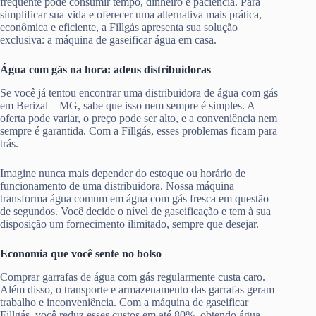
frequente pode consumir tempo, dinheiro e paciência. Para
simplificar sua vida e oferecer uma alternativa mais prática,
econômica e eficiente, a Fillgás apresenta sua solução
exclusiva: a máquina de gaseificar água em casa.
Água com gás na hora: adeus distribuidoras
Se você já tentou encontrar uma distribuidora de água com gás
em Berizal – MG, sabe que isso nem sempre é simples. A
oferta pode variar, o preço pode ser alto, e a conveniência nem
sempre é garantida. Com a Fillgás, esses problemas ficam para
trás.
Imagine nunca mais depender do estoque ou horário de
funcionamento de uma distribuidora. Nossa máquina
transforma água comum em água com gás fresca em questão
de segundos. Você decide o nível de gaseificação e tem à sua
disposição um fornecimento ilimitado, sempre que desejar.
Economia que você sente no bolso
Comprar garrafas de água com gás regularmente custa caro.
Além disso, o transporte e armazenamento das garrafas geram
trabalho e inconveniência. Com a máquina de gaseificar
Fillgás, você reduz esses custos em até 80%, obtendo água