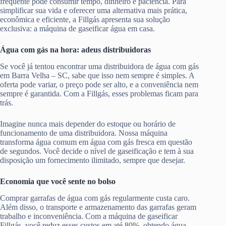
frequente pode consumir tempo, dinheiro e paciência. Para
simplificar sua vida e oferecer uma alternativa mais prática,
econômica e eficiente, a Fillgás apresenta sua solução
exclusiva: a máquina de gaseificar água em casa.
Água com gás na hora: adeus distribuidoras
Se você já tentou encontrar uma distribuidora de água com gás
em Barra Velha – SC, sabe que isso nem sempre é simples. A
oferta pode variar, o preço pode ser alto, e a conveniência nem
sempre é garantida. Com a Fillgás, esses problemas ficam para
trás.
Imagine nunca mais depender do estoque ou horário de
funcionamento de uma distribuidora. Nossa máquina
transforma água comum em água com gás fresca em questão
de segundos. Você decide o nível de gaseificação e tem à sua
disposição um fornecimento ilimitado, sempre que desejar.
Economia que você sente no bolso
Comprar garrafas de água com gás regularmente custa caro.
Além disso, o transporte e armazenamento das garrafas geram
trabalho e inconveniência. Com a máquina de gaseificar
Fillgás, você reduz esses custos em até 80%, obtendo água