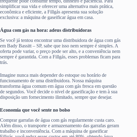
frequente pode consumir tempo, dinheiro e paciência. Para
simplificar sua vida e oferecer uma alternativa mais prática,
econômica e eficiente, a Fillgás apresenta sua solução
exclusiva: a máquina de gaseificar água em casa.
Água com gás na hora: adeus distribuidoras
Se você já tentou encontrar uma distribuidora de água com gás
em Bady Bassitt – SP, sabe que isso nem sempre é simples. A
oferta pode variar, o preço pode ser alto, e a conveniência nem
sempre é garantida. Com a Fillgás, esses problemas ficam para
trás.
Imagine nunca mais depender do estoque ou horário de
funcionamento de uma distribuidora. Nossa máquina
transforma água comum em água com gás fresca em questão
de segundos. Você decide o nível de gaseificação e tem à sua
disposição um fornecimento ilimitado, sempre que desejar.
Economia que você sente no bolso
Comprar garrafas de água com gás regularmente custa caro.
Além disso, o transporte e armazenamento das garrafas geram
trabalho e inconveniência. Com a máquina de gaseificar
Fillgás, você reduz esses custos em até 80%, obtendo água