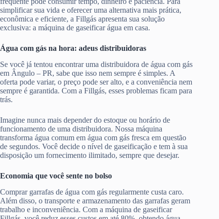
frequente pode consumir tempo, dinheiro e paciência. Para
simplificar sua vida e oferecer uma alternativa mais prática,
econômica e eficiente, a Fillgás apresenta sua solução
exclusiva: a máquina de gaseificar água em casa.
Água com gás na hora: adeus distribuidoras
Se você já tentou encontrar uma distribuidora de água com gás
em Ângulo – PR, sabe que isso nem sempre é simples. A
oferta pode variar, o preço pode ser alto, e a conveniência nem
sempre é garantida. Com a Fillgás, esses problemas ficam para
trás.
Imagine nunca mais depender do estoque ou horário de
funcionamento de uma distribuidora. Nossa máquina
transforma água comum em água com gás fresca em questão
de segundos. Você decide o nível de gaseificação e tem à sua
disposição um fornecimento ilimitado, sempre que desejar.
Economia que você sente no bolso
Comprar garrafas de água com gás regularmente custa caro.
Além disso, o transporte e armazenamento das garrafas geram
trabalho e inconveniência. Com a máquina de gaseificar
Fillgás, você reduz esses custos em até 80%, obtendo água