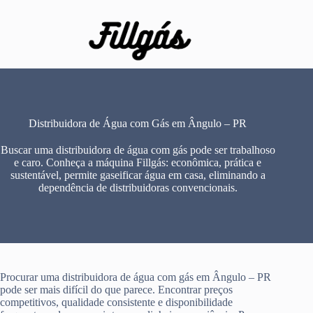
Pular
para
o
conteúdo
Distribuidora de Água com Gás em Ângulo – PR
Buscar uma distribuidora de água com gás pode ser trabalhoso
e caro. Conheça a máquina Fillgás: econômica, prática e
sustentável, permite gaseificar água em casa, eliminando a
dependência de distribuidoras convencionais.
Procurar uma distribuidora de água com gás em Ângulo – PR
pode ser mais difícil do que parece. Encontrar preços
competitivos, qualidade consistente e disponibilidade