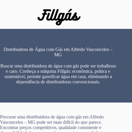
Pular
para
o
conteúdo
Distribuidora de Água com Gás em Alfredo Vasconcelos –
MG
Buscar uma distribuidora de água com gás pode ser trabalhoso
e caro. Conheça a máquina Fillgás: econômica, prática e
sustentável, permite gaseificar água em casa, eliminando a
dependência de distribuidoras convencionais.
Procurar uma distribuidora de água com gás em Alfredo
Vasconcelos – MG pode ser mais difícil do que parece.
Encontrar preços competitivos, qualidade consistente e