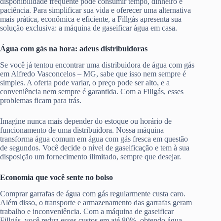
disponibilidade frequente pode consumir tempo, dinheiro e
paciência. Para simplificar sua vida e oferecer uma alternativa
mais prática, econômica e eficiente, a Fillgás apresenta sua
solução exclusiva: a máquina de gaseificar água em casa.
Água com gás na hora: adeus distribuidoras
Se você já tentou encontrar uma distribuidora de água com gás
em Alfredo Vasconcelos – MG, sabe que isso nem sempre é
simples. A oferta pode variar, o preço pode ser alto, e a
conveniência nem sempre é garantida. Com a Fillgás, esses
problemas ficam para trás.
Imagine nunca mais depender do estoque ou horário de
funcionamento de uma distribuidora. Nossa máquina
transforma água comum em água com gás fresca em questão
de segundos. Você decide o nível de gaseificação e tem à sua
disposição um fornecimento ilimitado, sempre que desejar.
Economia que você sente no bolso
Comprar garrafas de água com gás regularmente custa caro.
Além disso, o transporte e armazenamento das garrafas geram
trabalho e inconveniência. Com a máquina de gaseificar
Fillgás, você reduz esses custos em até 80%, obtendo água